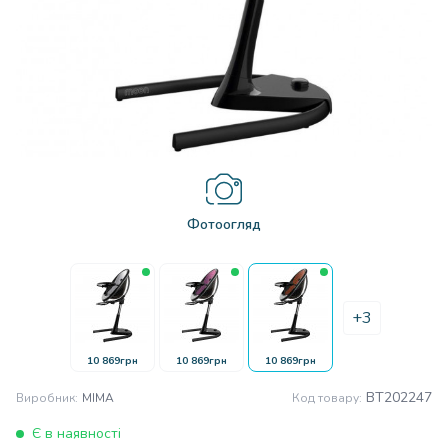
Фотоогляд
+3
10 869грн
10 869грн
10 869грн
BT202247
Виробник:
MIMA
Код товару:
Є в наявності