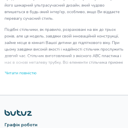
його шикарний ультрасучасний дизайн, який чудово
впишеться в будь-який інтер'єр, особливо, якщо Ви віддаєте
перевагу сучасний стиль.
Подібні стільчики, як правило, розраховані на вік до трьох
років, але ця модель, завдяки своїй інноваційній конструкції,
займе місце в кімнаті Вашої дитини до підліткового віку. При
цьому завдяки високій якості і надійності стільчик прослужить
довгий час. Стільчик виготовлений з якісного ABC пластика і
має в основі металеву трубку. Всі елементи стільчика приємні
на дотик, використовувані матеріали абсолютно нешкідливі
Читати повністю
для малюка. Продукція проходить строгий контроль якості і
відповідає високим стандартам.
В моделі стільчика для годування MIMA Moon закладені три
функції:
Для новонародженого: використовується в якості
шезлонга для відпочинку і сну. Для цього необхідно
опустити сидіння в горизонтальне положення і
Графік роботи