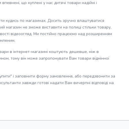
впевнені, що куплені у нас дитячі товари надійні і
хати кудись по магазинах. Досить зручно влаштуватися
ий магазин не зможе виставити на полиці стільки товару,
ливості відеоогляд. Ми постійно працюємо над розширенням
омленим.
овари в інтернет-магазині коштують дешевше, ніж в
зином, тому він може запропонувати Вам товари відмінної
упити" і заповнити форму замовлення, або передзвонити за
сультанти завжди готові надати Вам вичерпні відповіді на