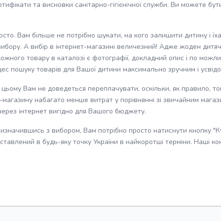
ифікати та висновки санітарно-гігієнічної служби. Ви можете бути 
осто. Вам більше не потрібно шукати, на кого залишити дитину і ї
ибору. А вибір в інтернет-магазині величезний! Адже жоден дитяч
 кожного товару в каталозі є фотографії, докладний опис і по мож
оцес пошуку товарів для Вашої дитини максимально зручним і усвід
и цьому Вам не доведеться переплачувати, оскільки, як правило, т
т-магазину набагато менше витрат у порівнянні зі звичайним мага
 через інтернет вигідно для Вашого бюджету.
Визначившись з вибором, Вам потрібно просто натиснути кнопку "К
авлений в будь-яку точку України в найкоротші терміни. Наші кон