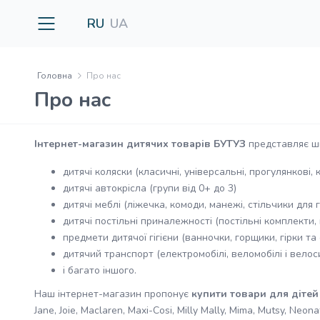
RU
UA
Головна
Про нас
Про нас
Інтернет-магазин дитячих товарів БУТУЗ
представляє ш
дитячі коляски (класичні, універсальні, прогулянкові,
дитячі автокрісла (групи від 0+ до 3)
дитячі меблі (ліжечка, комоди, манежі, стільчики для
дитячі постільні приналежності (постільні комплекти,
предмети дитячої гігієни (ванночки, горщики, гірки та
дитячий транспорт (електромобілі, веломобілі і вело
і багато іншого.
Наш інтернет-магазин пропонує
купити товари для діте
Jane, Joie, Maclaren, Maxi-Cosi, Milly Mally, Mima, Mutsy, N