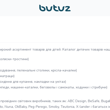
ирокий асортимент товарів для дітей. Каталог дитячих товарів на
 коляски-тростини)
 годування, пеленальні столики, крісла-качалки)
 матраци)
 сидіння для купання, накладки на унітаз)
сипеди, машини-каталки, беговелы і самокаты, ходунки і стрибуни)
й
провідних світових виробників, таких як: ABC Design, BeSafe, Bugab
eonato, Nuna, OkBaby, Peg-Perego, Smoby, Teutonia, X-lander і багать