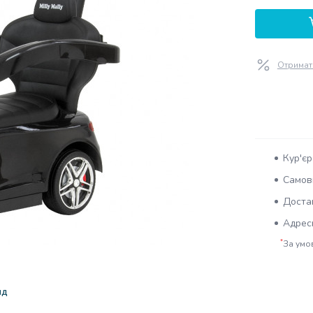
Отримат
Кур'єр
Самови
Достав
Адресн
*
За умов
яд