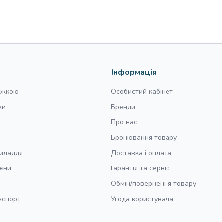
 клаксон)
дять)
Інформація
нижкою
Особистий кабінет
ки
Бренди
Про нас
Бронювання товару
риладдя
Доставка і оплата
ієни
Гарантія та сервіс
Обмін/повернення товару
нспорт
Угода користувача