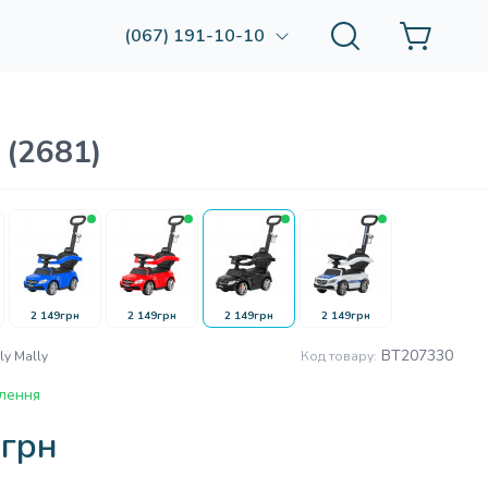
(067) 191-10-10
 (2681)
2 149грн
2 149грн
2 149грн
2 149грн
BT207330
ly Mally
Код товару:
лення
9грн