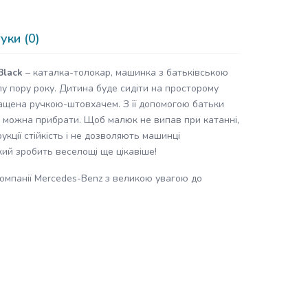
уки (0)
Black
– каталка-толокар, машинка з батьківською
лу пору року. Дитина буде сидіти на просторому
снащена ручкою-штовхачем. З її допомогою батьки
 можна прибрати. Щоб малюк не випав при катанні,
кції стійкість і не дозволяють машинці
ий зробить веселощі ще цікавіше!
компанії Mercedes-Benz з великою увагою до
.