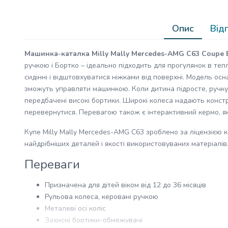
Опис
Відг
Машинка-каталка Milly Mally Mercedes-AMG C63 Coupe 
ручкою і Бортко – ідеально підходить для прогулянок в теп
сидінні і відштовхуватися ніжками від поверхні. Модель о
зможуть управляти машинкою. Коли дитина підросте, ручку
передбачені високі бортики. Широкі колеса надають констру
перевернутися. Перевагою також є інтерактивний кермо, як
Купе Milly Mally Mercedes-AMG C63 зроблено за ліцензією 
найдрібніших деталей і якості використовуваних матеріалів
Переваги
Призначена для дітей віком від 12 до 36 місяців
Рульова колеса, керовані ручкою
Металеві осі коліс
Захисні бортики-обмежувачі