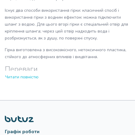
Існує два способи використання гірки: класичний спосіб і
використання гірки з водним ефектом: можна підключити
шланг з водою. Для цього вгорі гірки є спеціальний отвір для
кріплення шланга; через цей отвір надходить вода і
розбризкується, як з душу, по поверхні спуску.
Гірка виготовлена ​​з високоякісного, нетоксичного пластика,
стійкого до атмосферних впливів і вицвітання.
Переваги
Читати повністю
Призначена для дітей від 2-х років
Надійна і міцна конструкція
Оригінальний дизайн
Довжина спуску – 90 см
Підійде для гри вдома, на вулиці, на дачі
Компактно складається для зберігання
Поверхня стійка до дії ультрафіолетових променів (не
вигоряє)
Графік роботи