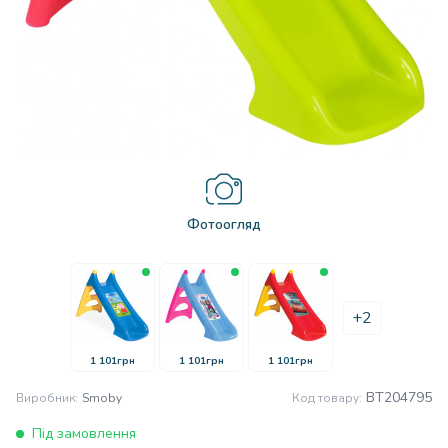
Фотоогляд
+2
1 101грн
1 101грн
1 101грн
BT204795
Виробник:
Smoby
Код товару:
Під замовлення