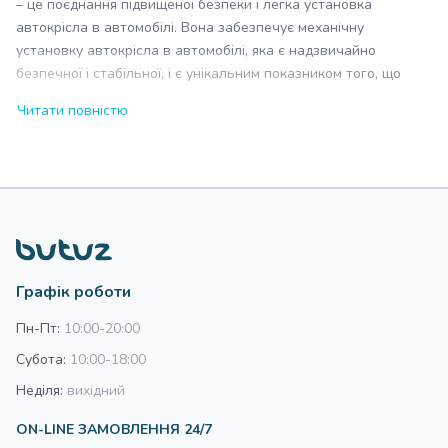
– це поєднання підвищеної безпеки і легка установка
автокрісла в автомобілі. Вона забезпечує механічну
установку автокрісла в автомобілі, яка є надзвичайно
безпечної і стабільної, і є унікальним показником того, що
автокрісло в автомобілі встановлено правильно. Дана
Читати повністю
модель бази підходить для всіх автомобілів, які обладнані
відповідними кріпленнями.
Переваги
Механічна установка автокрісла на сидінні автомобіля
Економія часу на установку
Установка автокрісла однією рукою
Графік роботи
Зменшення ймовірності помилок у фіксації
Висувна опора підвищує стійкість від перекидання
Пн-Пт:
10:00-20:00
Відповідає вимогам європейського стандарту безпеки
Субота:
10:00-18:00
ECE R44/04
Неділя:
вихідний
ON-LINE ЗАМОВЛЕННЯ 24/7