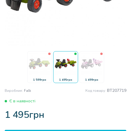
1 599грн
1 495грн
1 499грн
BT207719
Виробник:
Falk
Код товару:
Є в наявності
1 495грн