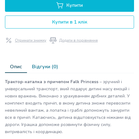
Купити
Купити в 1 клік
Отримати знижку
Додати в порівняння
Опис
Відгуки (0)
Трактор-каталка з причепом Falk Princess
– зручний і
універсальний транспорт, який подарує дитині масу емоцій і
нових вражень. Виконано з урахуванням дрібних деталей. У
комплект входить причіп, в якому дитина зможе перевозити
невеликий вантаж, а лопатка і граблі допоможуть занурити
все в причіп. Катаючись, дитина відштовхується ніжками від
дороги. Іграшка допоможе розвинути фізичну силу,
витривалість і координацію.