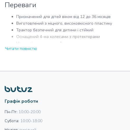
Переваги
Призначений для дітей віком від 12 до 36 місяців
Виготовлений з міцного, високоякісного пластику
Трактор безпечний для дитини і стійкий
Оснащений 4-ма колесами з протекторами
На кермі розташований сигнал
Читати повністю
Сидіння не регулюється, закріплено на висоті, щоб
дитина могла нормально відштовхуватися ніжками
У комплект входить знімний причіп, лопатка, граблі
Розміри (ДхШхВ): 97х30х37 см
Вага: 3,6 кг
Графік роботи
Пн-Пт:
10:00-20:00
Субота:
10:00-18:00
Неділя:
вихідний