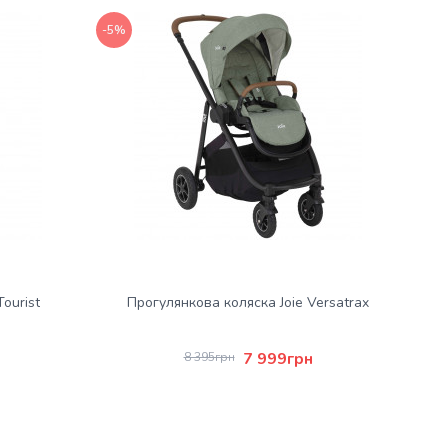
-5%
ourist
Прогулянкова коляска Joie Versatrax
7 999грн
8 395грн