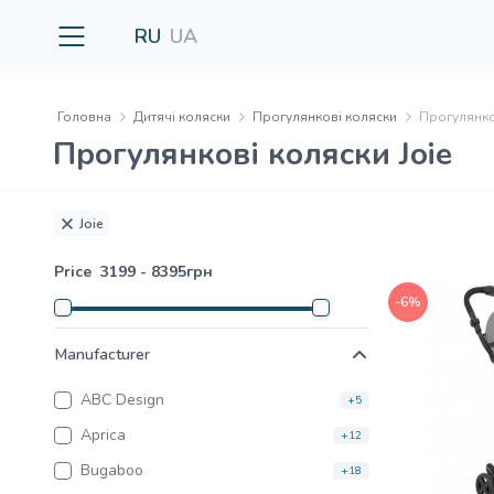
RU
UA
Головна
Дитячі коляски
Прогулянкові коляски
Прогулянко
Прогулянкові коляски Joie
Joie
Price
3199
-
8395
грн
-6%
Manufacturer
ABC Design
+5
Aprica
+12
Bugaboo
+18