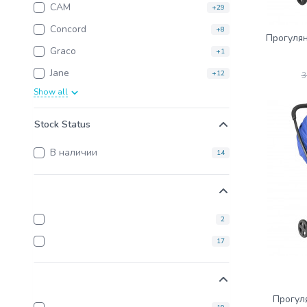
CAM
+29
Concord
+8
Прогулянк
Graco
+1
Jane
+12
3
Show all
Stock Status
В наличии
14
2
17
Прогуля