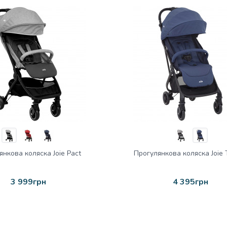
янкова коляска Joie Pact
Прогулянкова коляска Joie T
3 999грн
4 395грн