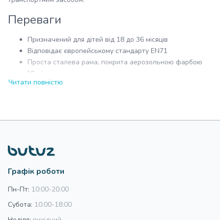
Переваги
Призначений для дітей від 18 до 36 місяців
Відповідає європейському стандарту EN71
Проста сталева рама, покрита аерозольною фарбою
М'які нескользящие ручки
Читати повністю
Фактурне сидіння з піни
Блокування рульового колеса
Подвійні спінені колеса
Діаметр коліс: 6 "
Висота сидіння: 21 см
Розміри беговел (ДхШхВ): 49х20х35 см
Розмір упаковки (ДхШхВ): 48х17х23 см
Вага: 2 кг
Графік роботи
Пн-Пт:
10:00-20:00
Субота:
10:00-18:00
Неділя:
вихідний