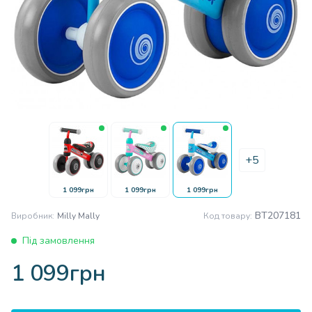
+5
1 099грн
1 099грн
1 099грн
BT207181
Виробник:
Milly Mally
Код товару:
Під замовлення
1 099грн