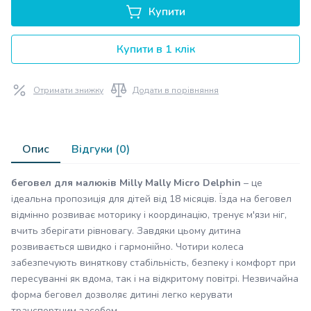
Купити
Купити в 1 клік
Отримати знижку
Додати в порівняння
Опис
Відгуки (0)
беговел для малюків Milly Mally Micro Delphin
– це
ідеальна пропозиція для дітей від 18 місяців. Їзда на беговел
відмінно розвиває моторику і координацію, тренує м'язи ніг,
вчить зберігати рівновагу. Завдяки цьому дитина
розвивається швидко і гармонійно. Чотири колеса
забезпечують виняткову стабільність, безпеку і комфорт при
пересуванні як вдома, так і на відкритому повітрі. Незвичайна
форма беговел дозволяє дитині легко керувати
транспортним засобом.