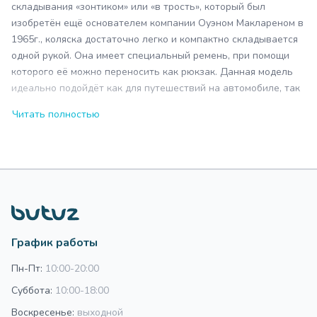
складывания «зонтиком» или «в трость», который был
изобретён ещё основателем компании Оуэном Маклареном в
1965г., коляска достаточно легко и компактно складывается
одной рукой. Она имеет специальный ремень, при помощи
которого её можно переносить как рюкзак. Данная модель
идеально подойдёт как для путешествий на автомобиле, так
и для поездок в общественном транспорте.
Читать полностью
В комплекте двусторонний вкладыш Maclaren Universal Liner
Union Jack Princess Blue и фирменный подстаканник.
Шасси:
Рама – из лёгкой алюминиевой конструкции
Легко и компактно складывается одной рукой по
принципу «зонтиком» или «в трость»
График работы
Для переноски коляски в сложенном виде есть удобная
Пн-Пт:
10:00-20:00
ручка и ремень
Удобные эргономичные рукоятки с антискользящими
Суббота:
10:00-18:00
накладками
Воскресенье:
выходной