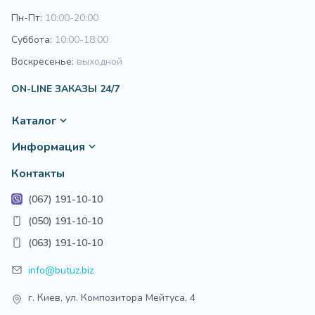
Легкая и прочная алюминиевая рама
Пн-Пт:
10:00-20:00
Ультракомпактное складывание «книжкой»
Суббота:
10:00-18:00
Различная ширина осей
Регулируемая по высоте, а также по углу наклона,
Воскресенье:
выходной
родительская ручка с отделкой из эко-кожи
ON-LINE ЗАКАЗЫ 24/7
Все колеса легкосъемные, сделаны из пенорезины
(устойчивость к проколам), имеют светоотражающие
Каталог
элементы
Передние колеса – поворотные, с фиксацией
Информация
Задние колеса большего диаметра, имеют
амортизацию
Контакты
Ножной тормоз
(067) 191-10-10
Корзина для покупок
(050) 191-10-10
Люлька:
(063) 191-10-10
Предназначена для детей от 0 до 6 месяцев
Легкая и быстрая установка
info@butuz.biz
Декорирована вставками из эко-кожи
г. Киев, ул. Композитора Мейтуса, 4
Жесткое дно