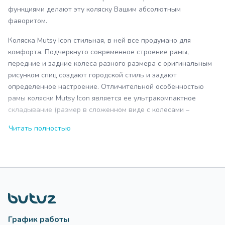
функциями делают эту коляску Вашим абсолютным
фаворитом.
Коляска Mutsy Icon стильная, в ней все продумано для
комфорта. Подчеркнуто современное строение рамы,
передние и задние колеса разного размера с оригинальным
рисунком спиц создают городской стиль и задают
определенное настроение. Отличительной особенностью
рамы коляски Mutsy Icon является ее ультракомпактное
складывание (размер в сложенном виде с колесами –
57х57х34 см).
Читать полностью
На шасси Mutsy Icon можно установить прогулочный блок
Mutsy Icon и/или при помощи адаптеров автокресла группы
0+ для детей весом до 13 кг:
Maxi-Cosi (Pebble, Pebble Plus, CabrioFix, Citi)
Cybex (Aton, Aton 4, Aton 5, Aton Q, Aton Q i-Size)
Шасси:
График работы