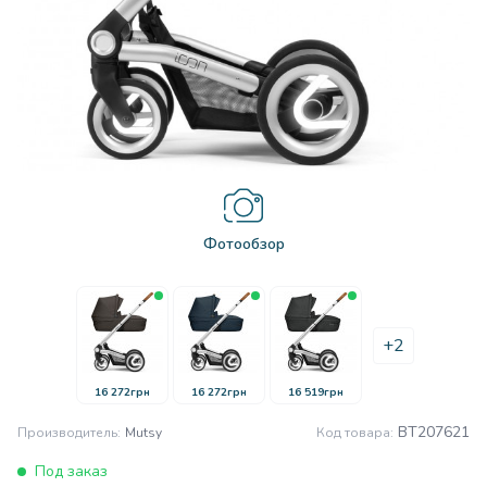
Фотообзор
+2
16 272грн
16 272грн
16 519грн
BT207621
Производитель:
Mutsy
Код товара:
Под заказ