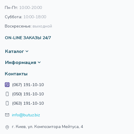
оставляют об этих колясках отзывы и благодарности, что
Пн-Пт:
10:00-20:00
вносит дополнительные плюсы в копилку популярности
бренда.
Суббота:
10:00-18:00
Воскресенье:
выходной
Шасси:
ON-LINE ЗАКАЗЫ 24/7
Легкая и прочная алюминиевая рама
Легко складывается «книжкой»
Каталог
Суставы сложения шасси усилены металлическими
вставками
Информация
В сложенном виде коляска компактна, не занимает
много места, удобна в транспортировке
Контакты
Есть фиксатор от раскладывания
(067) 191-10-10
Различная ширина осей
Регулируемая по высоте телескопическая ручка с
(050) 191-10-10
отделкой из эко-кожи
(063) 191-10-10
Все колеса легкосъемные, сделаны из пенорезины
(устойчивость к проколам)
info@butuz.biz
Передние колеса – поворотные, с фиксацией
г. Киев, ул. Композитора Мейтуса, 4
Задние колеса большего диаметра, имеют