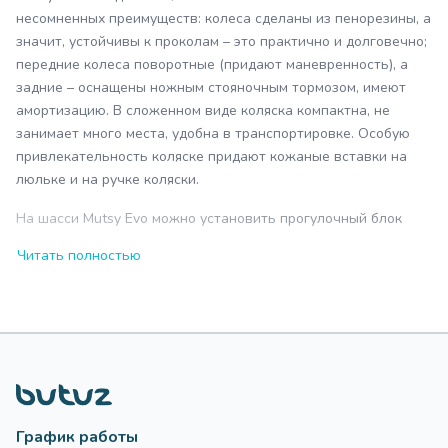
несомненных преимуществ: колеса сделаны из пенорезины, а
значит, устойчивы к проколам – это практично и долговечно;
передние колеса поворотные (придают маневренность), а
задние – оснащены ножным стояночным тормозом, имеют
амортизацию. В сложенном виде коляска компактна, не
занимает много места, удобна в транспортировке. Особую
привлекательность коляске придают кожаные вставки на
люльке и на ручке коляски.
На шасси Mutsy Evo можно установить прогулочный блок
Mutsy Evo и/или при помощи адаптеров автокресла группы
Читать полностью
0+ для детей от 0 до 13 кг:
Maxi-Cosi (Pebble, Pebble Plus, CabrioFix, Citi)
Kiddy (Evolution Pro, Evolution Pro 2, Evoluna i-Size)
Cybex (Aton, Aton 4, Aton 5, Aton Q, Aton Q i-Size)
Britax Römer (Baby-Safe i-Size)
Коляски производителя Mutsy не один раз получали дипломы
на международных выставках. Родители постоянно
График работы