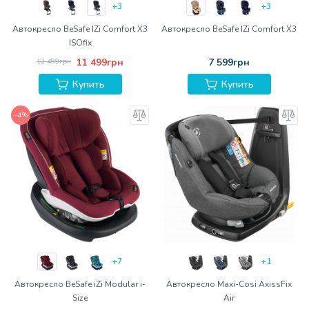
+3
+3
Автокресло BeSafe IZi Comfort X3
Автокресло BeSafe IZi Comfort X3
ISOfix
11 499грн
7 599грн
12 499грн
Купить
Купить
-4%
+7
+1
Автокресло BeSafe iZi Modular i-
Автокресло Maxi-Cosi AxissFix
Size
Air